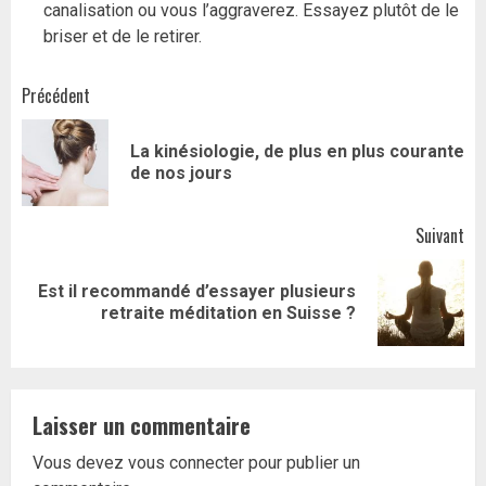
canalisation ou vous l’aggraverez. Essayez plutôt de le
briser et de le retirer.
Navigation
Précédent
d’article
La kinésiologie, de plus en plus courante
Art
de nos jours
pr
Suivant
Est il recommandé d’essayer plusieurs
Article
retraite méditation en Suisse ?
suivant:
Laisser un commentaire
Vous devez
vous connecter
pour publier un