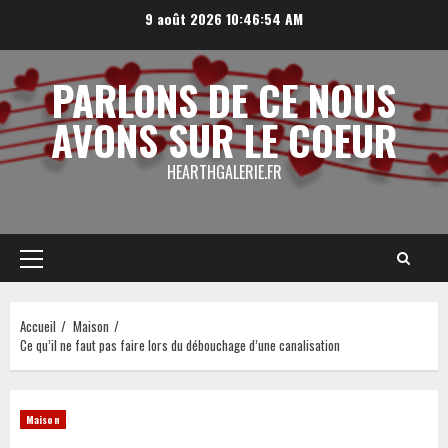
Aller
9 août 2026
10:46:55 AM
au
contenu
PARLONS DE CE NOUS
AVONS SUR LE COEUR
HEARTHGALERIE.FR
Menu
principal
Accueil
Maison
Ce qu’il ne faut pas faire lors du débouchage d’une canalisation
Maison