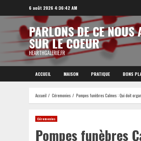
Aller
6 août 2026
4:36:43 AM
au
contenu
PARLONS DE CE NOUS 
SUR LE COEUR
HEARTHGALERIE.FR
ACCUEIL
MAISON
PRATIQUE
BONS PL
Accueil
Céremonies
Pompes funèbres Calmes : Qui doit orga
Céremonies
Pompes funèbres Ca