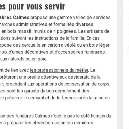
s pour vous servir
nèbres Calmes
propose une gamme variée de services.
marches administratives et formalités diverses.
s en bois massif, munis de 4 poignées. Les artisans de
ions suivant les instructions de la famille. En cas
ropose des cercueils en carton alvéolé ou en bois léger
oix d’urnes décoratives et d’accessoires funéraires.
aux naturels ou en soie.
t de lien avec
les professionnels du métier
. Le
prêteront une oreille attentive aux desiderata de la
urs procèdent aux opérations de conservation de corps.
res sont les garants du bon déroulement des
e préparer le cercueil et de le fermer après la mise en
pompes funèbres Calmes n’oublie pas le côté humain du
ider à préparer les obsèques selon les dernières