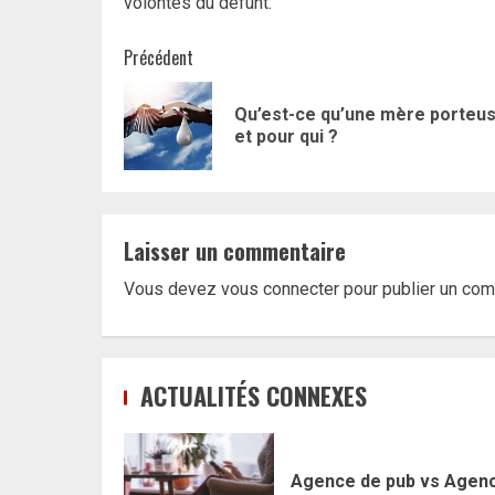
volontés du défunt.
Navigation
Précédent
d’article
Qu’est-ce qu’une mère porteu
et pour qui ?
Laisser un commentaire
Vous devez
vous connecter
pour publier un com
ACTUALITÉS CONNEXES
Agence de pub vs Agen