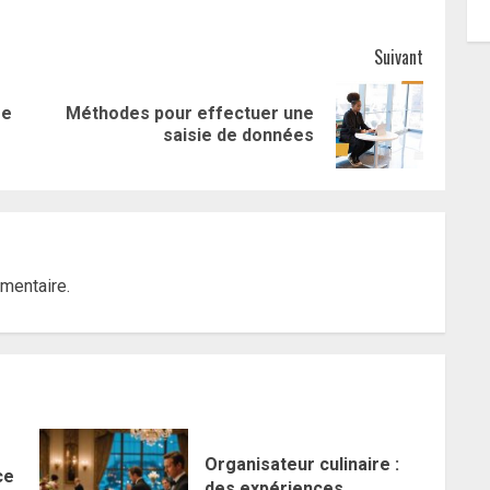
Suivant
se
Méthodes pour effectuer une
Article
Article
saisie de données
précédent:
suivant:
mentaire.
Organisateur culinaire :
ce
des expériences