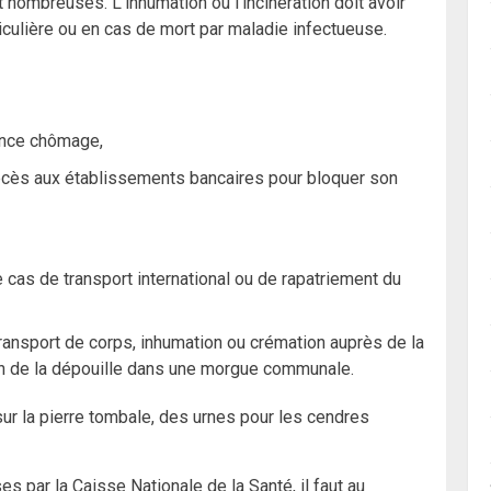
nombreuses. L’inhumation ou l’incinération doit avoir
ticulière ou en cas de mort par maladie infectueuse.
ance chômage,
 décès aux établissements bancaires pour bloquer son
cas de transport international ou de rapatriement du
ransport de corps, inhumation ou crémation auprès de la
n de la dépouille dans une morgue communale.
n sur la pierre tombale, des urnes pour les cendres
par la Caisse Nationale de la Santé, il faut au