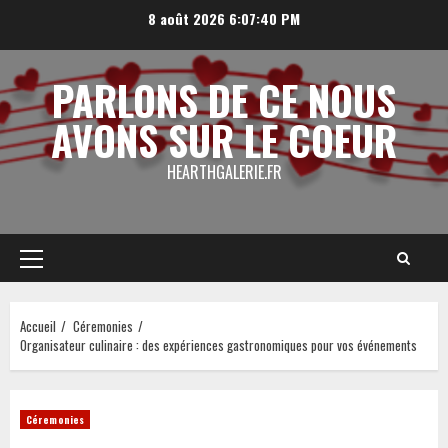
Aller
8 août 2026
6:07:41 PM
au
contenu
PARLONS DE CE NOUS
AVONS SUR LE COEUR
HEARTHGALERIE.FR
Menu
principal
Accueil
Céremonies
Organisateur culinaire : des expériences gastronomiques pour vos événements
Céremonies