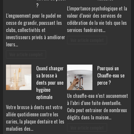
?
L’importance psychologique et la
L’engouement pour le padel ne
valeur d’avoir des services de
cesse de grandir, poussant les
célébration de la vie tels que les
clubs, collectivités et
services funéraires…
investisseurs privés à améliorer
Voir article complet
leurs…
Voir article complet
Quand changer
Pourquoi un
sa brosse à
Chauffe-eau se
dents pour une
perce ?
hygiène
Un chauffe-eau n’est aucunement
optimale
à l’abri d’une fuite éventuelle.
Votre brosse à dents est votre
Cela peut entrainer de nombreux
alliée quotidienne contre les
dégâts dans la maison…
caries, la plaque dentaire et les
Voir article complet
maladies des…