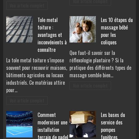
Voir article complet
Voir article complet
Tole metal
Les 10 étapes du
toiture :
massage bébé
avantages et
pour les
inconvénients à
coliques
connaître
Que faut-il savoir sur la
La tole metal toiture s’impose
réflexologie plantaire ? Si la
souvent pour recouvrir maisons,
pratique des différents types de
bâtiments agricoles ou locaux
massage semble bien…
industriels. Ce matériau attire
Voir article complet
pour…
Voir article complet
Comment
Les bases du
moderniser une
service des
installation
pompes
terrain de padel
funèbres