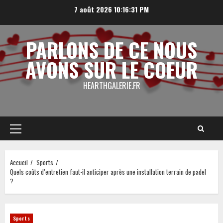
Aller
7 août 2026
10:16:32 PM
au
contenu
PARLONS DE CE NOUS
AVONS SUR LE COEUR
HEARTHGALERIE.FR
Menu
principal
Accueil
Sports
Quels coûts d’entretien faut-il anticiper après une installation terrain de padel
?
Sports