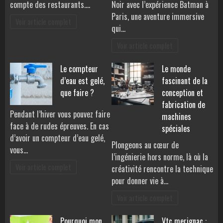
compte des restaurants.…
Noir avec l’expérience Batman à
Paris, une aventure immersive
Voir article complet
qui…
Voir article complet
Le compteur
Le monde
d’eau est gelé,
fascinant de la
que faire ?
conception et
fabrication de
Pendant l’hiver vous pouvez faire
machines
face à de rudes épreuves. En cas
spéciales
d’avoir un compteur d’eau gelé,
Plongeons au cœur de
vous…
l’ingénierie hors norme, là où la
Voir article complet
créativité rencontre la technique
pour donner vie à…
Voir article complet
Pourquoi mon
Vtc merignac :