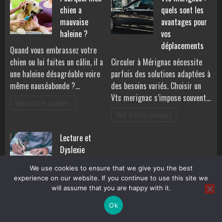
chien a
quels sont les
mauvaise
avantages pour
haleine ?
vos
déplacements
Quand vous embrassez votre
chien ou lui faites un câlin, il a
Circuler à Mérignac nécessite
une haleine désagréable voire
parfois des solutions adaptées à
même nauséabonde ?…
des besoins variés. Choisir un
Vtc merignac s’impose souvent…
Voir article complet
Voir article complet
Lecture et
Dyslexie
We use cookies to ensure that we give you the best
experience on our website. If you continue to use this site we
Lecture dyslexie Si vous souffrez
will assume that you are happy with it.
de dyslexie, vous pouvez avoir du
mal à lire même des mots
Ok
simples…