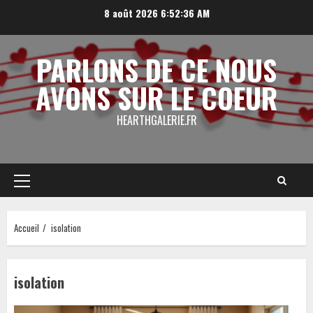
Aller
8 août 2026
6:52:36 AM
au
contenu
PARLONS DE CE NOUS
AVONS SUR LE COEUR
HEARTHGALERIE.FR
Menu
principal
Accueil
isolation
isolation