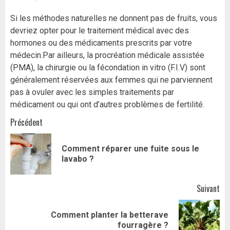
Si les méthodes naturelles ne donnent pas de fruits, vous
devriez opter pour le traitement médical avec des
hormones ou des médicaments prescrits par votre
médecin.Par ailleurs, la procréation médicale assistée
(PMA), la chirurgie ou la fécondation in vitro (F.I.V) sont
généralement réservées aux femmes qui ne parviennent
pas à ovuler avec les simples traitements par
médicament ou qui ont d’autres problèmes de fertilité.
Navigation
Précédent
d’article
Comment réparer une fuite sous le
Art
lavabo ?
pr
Suivant
Comment planter la betterave
Article
fourragère ?
suivant: