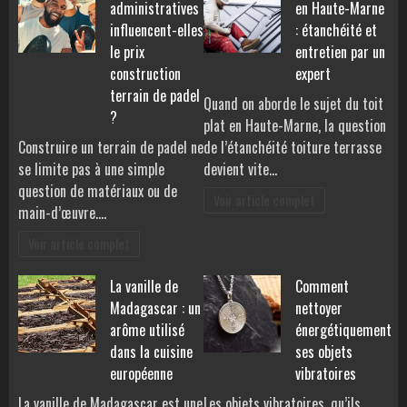
administratives
en Haute-Marne
influencent-elles
: étanchéité et
le prix
entretien par un
construction
expert
terrain de padel
Quand on aborde le sujet du toit
?
plat en Haute-Marne, la question
Construire un terrain de padel ne
de l’étanchéité toiture terrasse
se limite pas à une simple
devient vite…
question de matériaux ou de
Voir article complet
main-d’œuvre.…
Voir article complet
La vanille de
Comment
Madagascar : un
nettoyer
arôme utilisé
énergétiquement
dans la cuisine
ses objets
européenne
vibratoires
La vanille de Madagascar est une
Les objets vibratoires, qu’ils