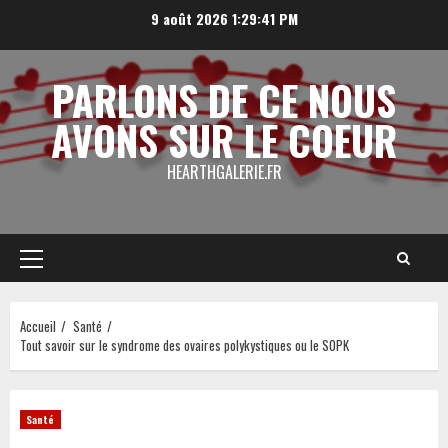
Aller
9 août 2026
1:29:42 PM
au
contenu
PARLONS DE CE NOUS
AVONS SUR LE COEUR
HEARTHGALERIE.FR
Menu
principal
Accueil
Santé
Tout savoir sur le syndrome des ovaires polykystiques ou le SOPK
Santé