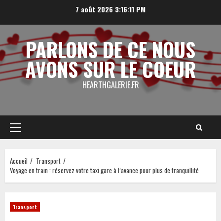
Aller
7 août 2026
3:16:12 PM
au
contenu
PARLONS DE CE NOUS
AVONS SUR LE COEUR
HEARTHGALERIE.FR
Menu
principal
Accueil
Transport
Voyage en train : réservez votre taxi gare à l’avance pour plus de tranquillité
Transport