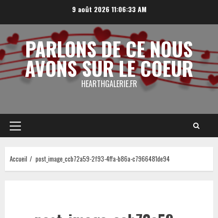
Aller
9 août 2026
11:06:33 AM
au
contenu
PARLONS DE CE NOUS
AVONS SUR LE COEUR
HEARTHGALERIE.FR
Menu
principal
Accueil
post_image_ccb72a59-2f93-4ffa-b86a-c7966481de94