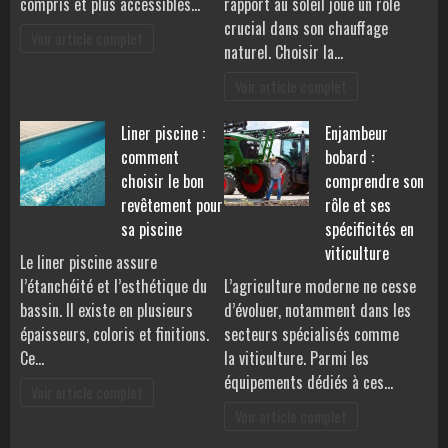
compris et plus accessibles…
rapport au soleil joue un rôle
crucial dans son chauffage
Voir article complet
naturel. Choisir la…
Voir article complet
Liner piscine :
Enjambeur
comment
bobard :
choisir le bon
comprendre son
revêtement pour
rôle et ses
sa piscine
spécificités en
viticulture
Le liner piscine assure
l’étanchéité et l’esthétique du
L’agriculture moderne ne cesse
bassin. Il existe en plusieurs
d’évoluer, notamment dans les
épaisseurs, coloris et finitions.
secteurs spécialisés comme
Ce…
la viticulture. Parmi les
équipements dédiés à ces…
Voir article complet
Voir article complet