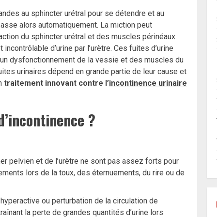
ndes au sphincter urétral pour se détendre et au
 passe alors automatiquement. La miction peut
action du sphincter urétral et des muscles périnéaux.
t incontrôlable d’urine par l’urètre. Ces fuites d’urine
’un dysfonctionnement de la vessie et des muscles du
uites urinaires dépend en grande partie de leur cause et
un
traitement innovant contre l’
incontinence urinaire
 d’incontinence ?
er pelvien et de l’urètre ne sont pas assez forts pour
ulements lors de la toux, des éternuements, du rire ou de
 hyperactive ou perturbation de la circulation de
traînant la perte de grandes quantités d’urine lors