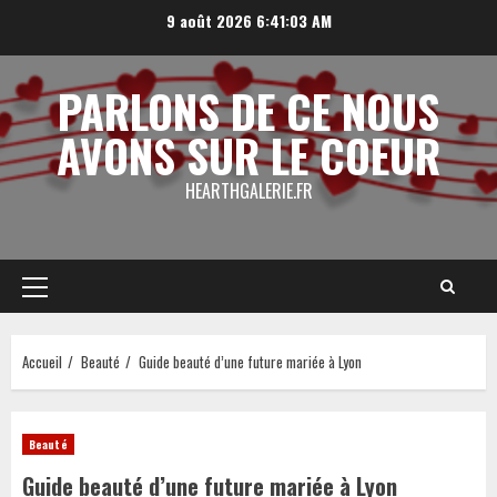
Aller
9 août 2026
6:41:03 AM
au
contenu
PARLONS DE CE NOUS
AVONS SUR LE COEUR
HEARTHGALERIE.FR
Menu
principal
Accueil
Beauté
Guide beauté d’une future mariée à Lyon
Beauté
Guide beauté d’une future mariée à Lyon