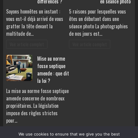
différences ?
en séance photo
Soyons honnêtes un instant :
5 raisons pour lesquelles vous
vous est-il déjà arrivé de vous
êtes un débutant dans une
gratter la tête devant la
séance photo La photographies
multitude de…
de nos jours est…
Voir article complet
Voir article complet
Mise au norme
fosse septique
amende : que dit
la loi ?
La mise au norme fosse septique
amende concerne de nombreux
propriétaires. La législation
impose des règles strictes
pour…
Voir article complet
We use cookies to ensure that we give you the best