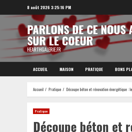
Aller
8 août 2026
3:25:17 PM
au
contenu
PARLONS DE CE NOUS 
SUR LE COEUR
HEARTHGALERIE.FR
ACCUEIL
MAISON
PRATIQUE
BONS PL
Accueil
Pratique
Découpe béton et rénovation énergétique : l
Pratique
Découpe béton et r