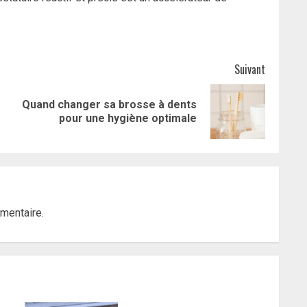
Suivant
Quand changer sa brosse à dents
Article
Article
pour une hygiène optimale
précédent:
suivant:
mentaire.