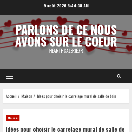
Aller
9 août 2026
8:44:39 AM
au
contenu
PARLONS DE CE NOUS
AVONS SUR LE COEUR
HEARTHGALERIE.FR
Menu
principal
Accueil
Maison
Idées pour choisir le carrelage mural de salle de bain
Maison
Idées pour choisir le carrelage mural de salle de