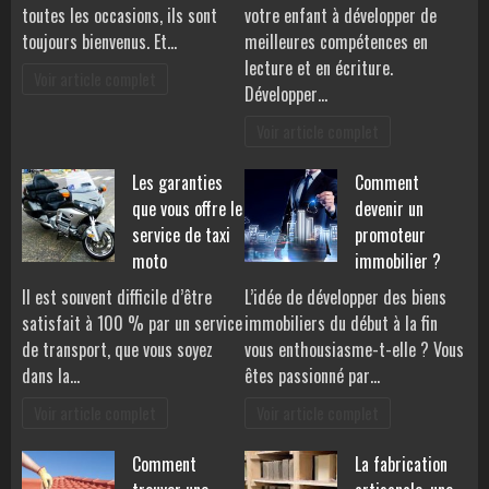
toutes les occasions, ils sont
votre enfant à développer de
toujours bienvenus. Et…
meilleures compétences en
lecture et en écriture.
Voir article complet
Développer…
Voir article complet
Les garanties
Comment
que vous offre le
devenir un
service de taxi
promoteur
moto
immobilier ?
Il est souvent difficile d’être
L’idée de développer des biens
satisfait à 100 % par un service
immobiliers du début à la fin
de transport, que vous soyez
vous enthousiasme-t-elle ? Vous
dans la…
êtes passionné par…
Voir article complet
Voir article complet
Comment
La fabrication