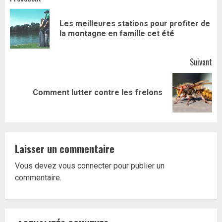
Navigation
d’article
Les meilleures stations pour profiter de
Art
la montagne en famille cet été
pr
Suivant
Article
Comment lutter contre les frelons
suivant:
Laisser un commentaire
Vous devez
vous connecter
pour publier un
commentaire.