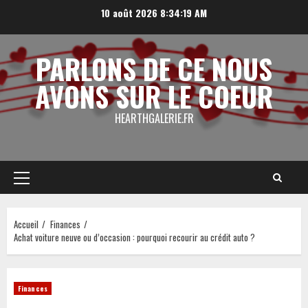
Aller
10 août 2026
8:34:20 AM
au
contenu
PARLONS DE CE NOUS
AVONS SUR LE COEUR
HEARTHGALERIE.FR
Menu
principal
Accueil
Finances
Achat voiture neuve ou d’occasion : pourquoi recourir au crédit auto ?
Finances