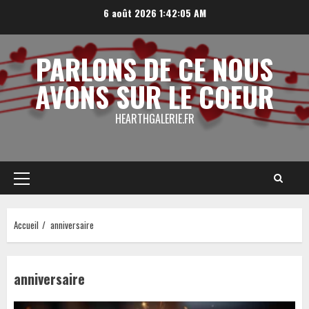
Aller
6 août 2026
1:42:06 AM
au
contenu
PARLONS DE CE NOUS
AVONS SUR LE COEUR
HEARTHGALERIE.FR
Menu
principal
Accueil
anniversaire
anniversaire