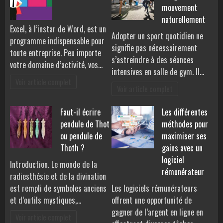
mouvement
naturellement
Excel, à l’instar de Word, est un
Adopter un sport quotidien ne
programme indispensable pour
signifie pas nécessairement
toute entreprise. Peu importe
s’astreindre à des séances
votre domaine d’activité, vos…
intensives en salle de gym. Il…
Voir article complet
Voir article complet
Faut-il écrire
Les différentes
pendule de Thot
méthodes pour
ou pendule de
maximiser ses
Thoth ?
gains avec un
logiciel
Introduction. Le monde de la
rémunérateur
radiesthésie et de la divination
est rempli de symboles anciens
Les logiciels rémunérateurs
et d’outils mystiques,…
offrent une opportunité de
gagner de l’argent en ligne en
Voir article complet