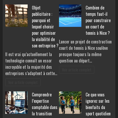
Objet
Combien de
publicitaire :
temps faut-il
pourquoi et
pour construire
lequel choisir
un court de
pour optimiser
tennis à Nice ?
la visibilité de
Lancer un projet de construction
son entreprise ?
court de tennis à Nice soulève
Il est vrai qu’actuellement la
presque toujours la même
technologie connaît un essor
question au départ…
incroyable et la majorité des
Voir article complet
entreprises s’adaptent à cette…
Voir article complet
Comprendre
Ce que vous
l’expertise
ignorez sur les
comptable dans
bienfaits du
la transition
sport quotidien