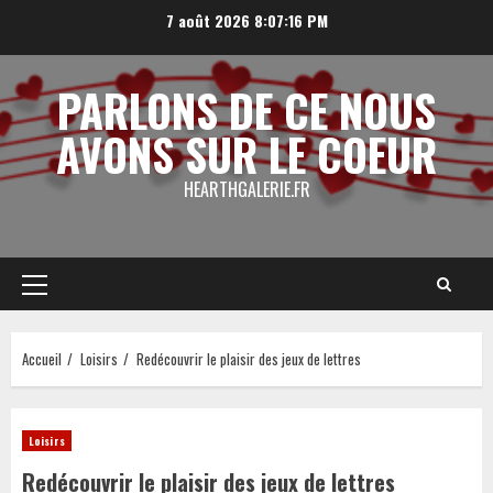
Aller
7 août 2026
8:07:17 PM
au
contenu
PARLONS DE CE NOUS
AVONS SUR LE COEUR
HEARTHGALERIE.FR
Menu
principal
Accueil
Loisirs
Redécouvrir le plaisir des jeux de lettres
Loisirs
Redécouvrir le plaisir des jeux de lettres