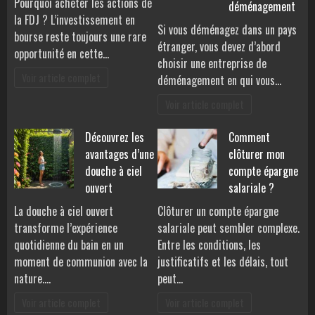
Pourquoi acheter les actions de
déménagement
la FDJ ? L’investissement en
Si vous déménagez dans un pays
bourse reste toujours une rare
étranger, vous devez d’abord
opportunité en cette…
choisir une entreprise de
Voir article complet
déménagement en qui vous…
Voir article complet
Découvrez les
Comment
avantages d’une
clôturer mon
douche à ciel
compte épargne
ouvert
salariale ?
La douche à ciel ouvert
Clôturer un compte épargne
transforme l’expérience
salariale peut sembler complexe.
quotidienne du bain en un
Entre les conditions, les
moment de communion avec la
justificatifs et les délais, tout
nature.…
peut…
Voir article complet
Voir article complet