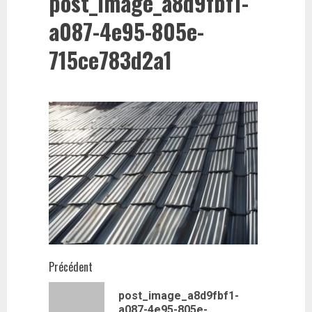
post_image_a8d9fbf1-
a087-4e95-805e-
715ce783d2a1
Navigation
Précédent
d’article
post_image_a8d9fbf1-
Article
a087-4e95-805e-