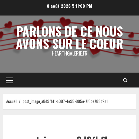
Aller
8 août 2026
5:11:09 PM
au
contenu
PARLONS DE CE NOUS
AVONS SUR LE COEUR
HEARTHGALERIE.FR
Menu
principal
Accueil
post_image_a8d9fbf1-a087-4e95-805e-715ce783d2a1