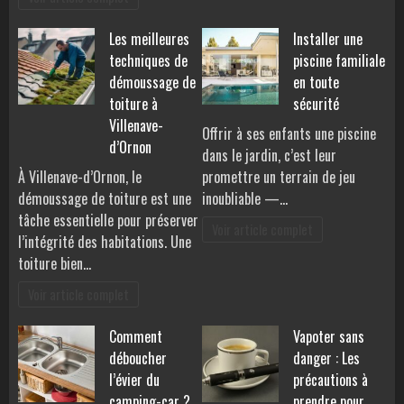
Les meilleures
Installer une
techniques de
piscine familiale
démoussage de
en toute
toiture à
sécurité
Villenave-
Offrir à ses enfants une piscine
d’Ornon
dans le jardin, c’est leur
À Villenave-d’Ornon, le
promettre un terrain de jeu
démoussage de toiture est une
inoubliable —…
tâche essentielle pour préserver
Voir article complet
l’intégrité des habitations. Une
toiture bien…
Voir article complet
Comment
Vapoter sans
déboucher
danger : Les
l’évier du
précautions à
camping-car ?
prendre pour