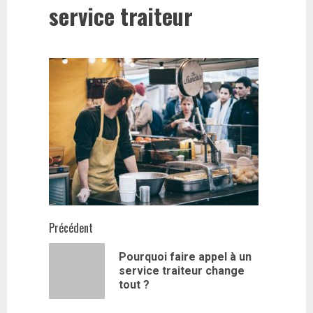
service traiteur
Navigation
Précédent
d’article
Pourquoi faire appel à un
Article
service traiteur change
précédent
tout ?