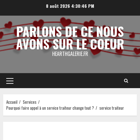
Aller
8 août 2026
4:30:47 PM
au
contenu
PARLONS DE CE NOUS
AVONS SUR LE COEUR
HEARTHGALERIE.FR
Menu
principal
Accueil
Services
Pourquoi faire appel à un service traiteur change tout ?
service traiteur