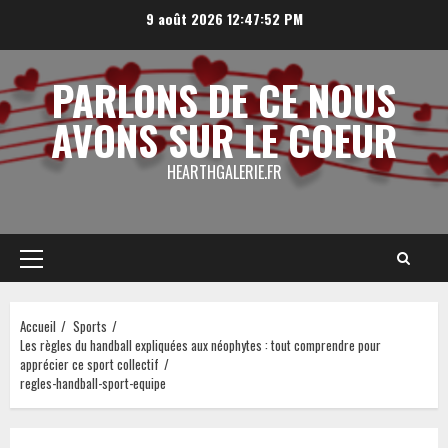
Aller
9 août 2026
12:47:52 PM
au
contenu
PARLONS DE CE NOUS
AVONS SUR LE COEUR
HEARTHGALERIE.FR
Menu
principal
Accueil
Sports
Les règles du handball expliquées aux néophytes : tout comprendre pour
apprécier ce sport collectif
regles-handball-sport-equipe