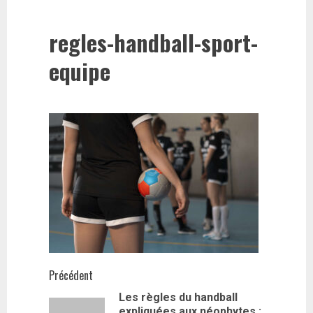
regles-handball-sport-
equipe
Navigation
Précédent
Les règles du handball
d’article
expliquées aux néophytes :