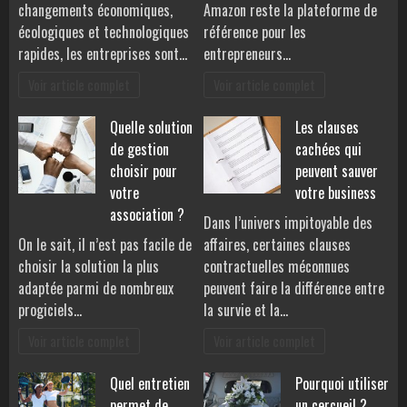
changements économiques,
Amazon reste la plateforme de
écologiques et technologiques
référence pour les
rapides, les entreprises sont…
entrepreneurs…
Voir article complet
Voir article complet
Quelle solution
Les clauses
de gestion
cachées qui
choisir pour
peuvent sauver
votre
votre business
association ?
Dans l’univers impitoyable des
On le sait, il n’est pas facile de
affaires, certaines clauses
choisir la solution la plus
contractuelles méconnues
adaptée parmi de nombreux
peuvent faire la différence entre
progiciels…
la survie et la…
Voir article complet
Voir article complet
Quel entretien
Pourquoi utiliser
permet de
un cercueil ?