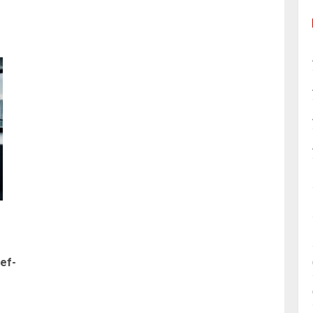
ef-
Article
précédent: