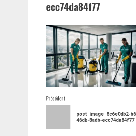
ecc74da84f77
Navigation
Précédent
d’article
post_image_8c6e0db2-b6
46db-8adb-ecc74da84f77