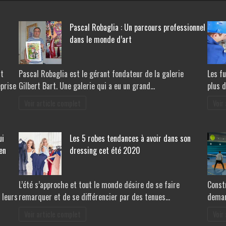
Pascal Robaglia : Un parcours professionnel
dans le monde d’art
st
Pascal Robaglia est le gérant fondateur de la galerie
Les f
eprise
Gilbert Bart. Une galerie qui a eu un grand…
plus d
Voir article complet
Voir
ui
Les 5 robes tendances à avoir dans son
en
dressing cet été 2020
L’été s’approche et tout le monde désire de se faire
Constr
 leurs
remarquer et de se différencier par des tenues…
demand
Voir article complet
Voir