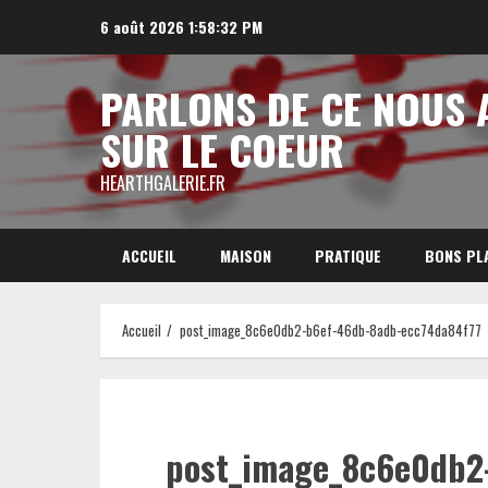
Aller
6 août 2026
1:58:33 PM
au
contenu
PARLONS DE CE NOUS 
SUR LE COEUR
HEARTHGALERIE.FR
ACCUEIL
MAISON
PRATIQUE
BONS PL
Accueil
post_image_8c6e0db2-b6ef-46db-8adb-ecc74da84f77
post_image_8c6e0db2