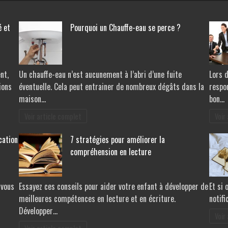
é et
Pourquoi un Chauffe-eau se perce ?
nt,
Un chauffe-eau n’est aucunement à l’abri d’une fuite
Lors 
ions
éventuelle. Cela peut entrainer de nombreux dégâts dans la
respon
maison…
bon…
Voir article complet
Voir
cation
7 stratégies pour améliorer la
compréhension en lecture
 vous
Essayez ces conseils pour aider votre enfant à développer de
Et si 
meilleures compétences en lecture et en écriture.
notifi
Développer…
Voir