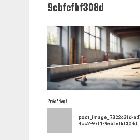
9ebfefbf308d
Navigation
Précédent
d’article
post_image_7322c3fd-ad
4cc2-97f1-9ebfefbf308d