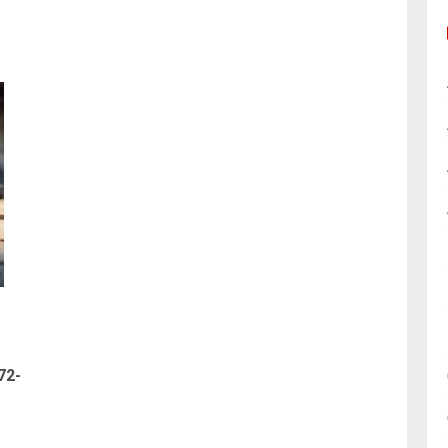
72-
Article
précédent: