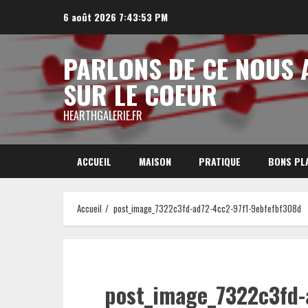
Aller
6 août 2026
7:43:54 PM
au
contenu
PARLONS DE CE NOUS 
SUR LE COEUR
HEARTHGALERIE.FR
ACCUEIL
MAISON
PRATIQUE
BONS PL
Accueil
post_image_7322c3fd-ad72-4cc2-97f1-9ebfefbf308d
post_image_7322c3fd-